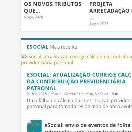
OS NOVOS TRIBUTOS
PROJETA
QUE...
ARRECADAÇÃO 
...
6 ago, 2026
4 ago, 2026
ESOCIAL
Mais recente
ESOCIAL: ATUALIZAÇÃO CORRIGE CÁL
DA CONTRIBUIÇÃO PREVIDENCIÁRIA
PATRONAL
21 fev, 2025
|
eSocial
,
Gestão Tributária
,
Notícias
|
0
Uma falha no cálculo da contribuição previdenc
patronal para tomadores de mão de obra avulsa
eSocial: envio de eventos de folha
retomados após reajuste de valor