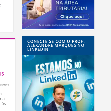
:
CONECTE-SE COM O PROF.
ALEXANDRE MARQUES NO
A
LINKEDIN
OS
Pasep e
o
 na
nós