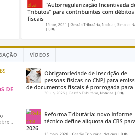
“Autorregularização Incentivada d
Tributos” para contribuintes com débitos
fiscais
15 abr, 2024
|
Gestão Tributária
,
Notícias
,
Simples N
|
0
GAÇÃO
VÍDEOS
Obrigatoriedade de inscrição de
pessoas físicas no CNPJ para emis
de documentos fiscais é prorrogada para
S DE
30 jun, 2026
|
Gestão Tributária
,
Notícias
|
0
Reforma Tributária: novo informe
to
técnico define alíquota da CBS par
bre...
2026
13 maio, 2026
|
Gestão Tributária
,
Notícias
|
0