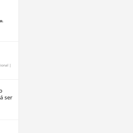
ional
|
o
á ser