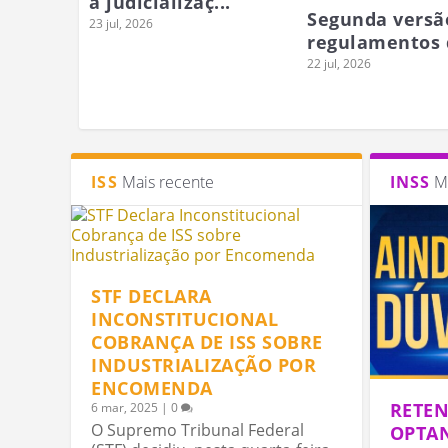
a judicializaç...
Segunda versã
23 jul, 2026
regulamentos d
22 jul, 2026
ISS
Mais recente
INSS
M
IBS E CBS: ENTENDA OS 
COMITÊ GESTOR PROJETA A
ATO CONJUNTO DEFINE C
REFORMA TRIBUTÁRIA
COM IBS DE 0,1% EM 2027
EMISSÃO DE DOCUMENTOS F
6, ago, 2026
4, ago, 2026
3, ago, 2026
|
|
|
Gestão Tributária
Gestão Tributária
Gestão Tributária
|
|
|
0
0
0
STF DECLARA
INCONSTITUCIONAL
COBRANÇA DE ISS SOBRE
INDUSTRIALIZAÇÃO POR
ENCOMENDA
RETEN
6 mar, 2025
|
0
O Supremo Tribunal Federal
OPTAN