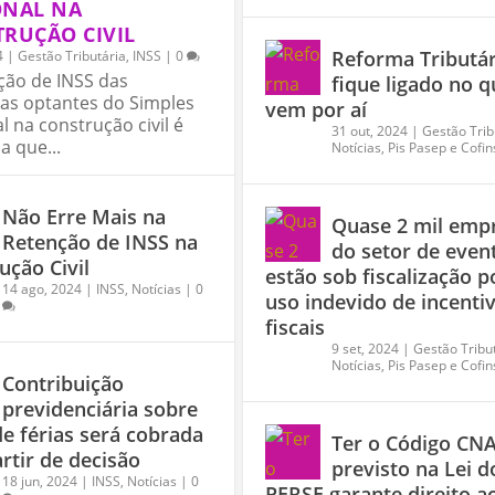
ONAL NA
RUÇÃO CIVIL
Reforma Tributár
4
|
Gestão Tributária
,
INSS
|
0
ção de INSS das
fique ligado no q
as optantes do Simples
vem por aí
l na construção civil é
31 out, 2024
|
Gestão Trib
 que...
Notícias
,
Pis Pasep e Cofin
Não Erre Mais na
Quase 2 mil emp
Retenção de INSS na
do setor de even
ução Civil
estão sob fiscalização p
14 ago, 2024
|
INSS
,
Notícias
|
0
uso indevido de incenti
fiscais
9 set, 2024
|
Gestão Tribu
Notícias
,
Pis Pasep e Cofin
Contribuição
previdenciária sobre
de férias será cobrada
Ter o Código CN
artir de decisão
previsto na Lei d
18 jun, 2024
|
INSS
,
Notícias
|
0
PERSE garante direito a