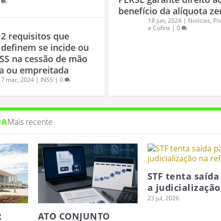
benefício da alíquota ze
18 jun, 2024
|
Notícias
,
Pi
e Cofins
|
0
2 requisitos que
definem se incide ou
SS na cessão de mão
a ou empreitada
7 mar, 2024
|
INSS
|
0
DA
Mais recente
STF tenta saída
a judicialização
23 jul, 2026
R
ATO CONJUNTO