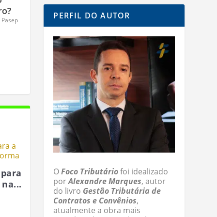
ro?
PERFIL DO AUTOR
s Pasep
O
Foco Tributário
foi idealizado
 para
por
Alexandre Marques
, autor
 na...
do livro
Gestão Tributária de
Contratos e Convênios
,
atualmente a obra mais