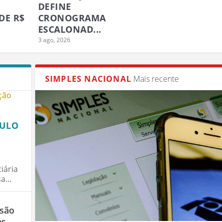
DEFINE
DE R$
CRONOGRAMA
ESCALONAD...
3 ago, 2026
SIMPLES NACIONAL
Mais recente
CULO
iária
...
 são
es