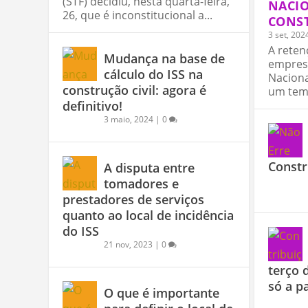
(STF) decidiu, nesta quarta-feira,
NACI
26, que é inconstitucional a...
CONST
3 set, 202
A reten
Mudança na base de
empres
cálculo do ISS na
Naciona
construção civil: agora é
um tema
definitivo!
3 maio, 2024
|
0
Constr
A disputa entre
tomadores e
prestadores de serviços
quanto ao local de incidência
do ISS
21 nov, 2023
|
0
terço 
só a p
O que é importante