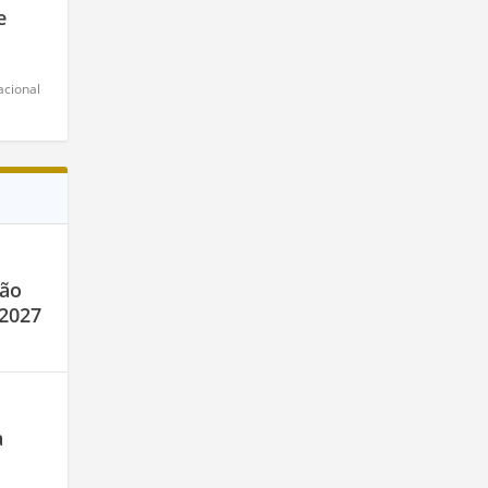
e
acional
são
 2027
a