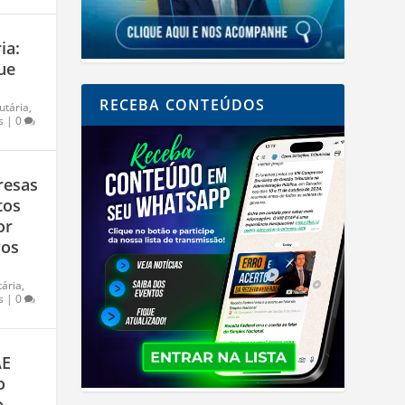
ia:
ue
RECEBA CONTEÚDOS
utária
,
s
|
0
resas
tos
or
vos
tária
,
s
|
0
AE
o
o