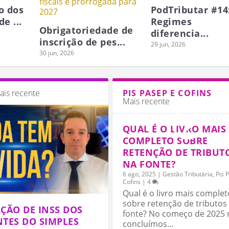
o dos
PodTributar #14
e ...
Regimes
Obrigatoriedade de
diferencia...
inscrição de pes...
29 jun, 2026
30 jun, 2026
ais recente
PIS PASEP E COFINS
NOVOS TRIBUTOS QUE CHEGAM COM 
RRECADAÇÃO DE R$ 5,15 BILHÕES
RONOGRAMA ESCALONADO PARA
Mais recente
ISCAIS COM IBS E CBS
QUAL É O LIVRO MAIS
COMPLETO SOBRE
RETENÇÃO DE TRIBUT
NA FONTE?
6 ago, 2025
|
Gestão Tributária
,
Pis 
Cofins
|
4
Qual é o livro mais complet
sobre retenção de tributos
ÇÃO DE INSS DOS
fonte? No começo de 2025 
TES DO SIMPLES
concluímos...