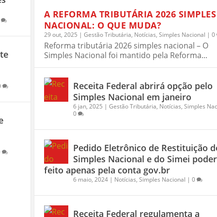
A REFORMA TRIBUTÁRIA 2026 SIMPLES
0
NACIONAL: O QUE MUDA?
29 out, 2025
|
Gestão Tributária
,
Notícias
,
Simples Nacional
|
0
Reforma tributária 2026 simples nacional – O
ute
Simples Nacional foi mantido pela Reforma...
Receita Federal abrirá opção pelo
0
Simples Nacional em janeiro
6 jan, 2025
|
Gestão Tributária
,
Notícias
,
Simples Nac
0
e
Pedido Eletrônico de Restituição d
0
Simples Nacional e do Simei poder
feito apenas pela conta gov.br
6 maio, 2024
|
Notícias
,
Simples Nacional
|
0
Receita Federal regulamenta a