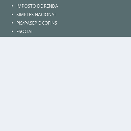
IMPOSTO DE RENDA
E
SIMPLES NACIONAL
E
PIS/PASEP E COFINS
E
ESOCIAL
E
INSS
E
ISS
E
CONFIRA NOSSOS CURSOS 100%
ONLINE:
conheça mais sobre nossa atuação e
programas e venha participar de uma
experiência de treinamento conosco!
VER CURSOS