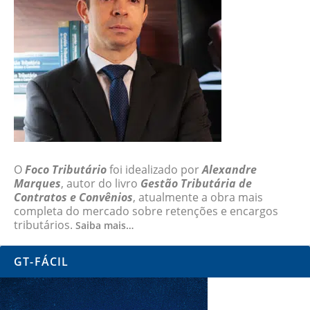
O
Foco Tributário
foi idealizado por
Alexandre
Marques
, autor do livro
Gestão Tributária de
Contratos e Convênios
, atualmente a obra mais
completa do mercado sobre retenções e encargos
tributários.
Saiba mais…
GT-FÁCIL