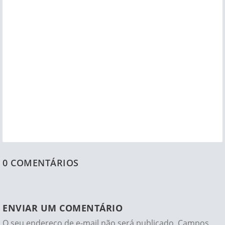
A Receita Federal e o Comitê Gestor do Imposto sobre
Bens e Serviços publicaram o Ato Conjunto RFB/CGIBS nº
4, de 30 de julho de...
0 COMENTÁRIOS
ENVIAR UM COMENTÁRIO
O seu endereço de e-mail não será publicado.
Campos