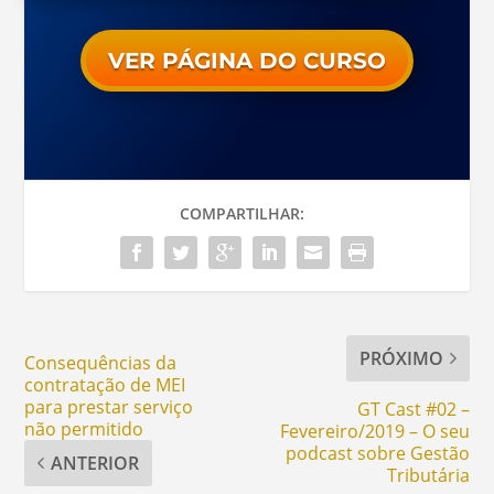
VER PÁGINA DO CURSO
COMPARTILHAR:
PRÓXIMO
Consequências da
contratação de MEI
para prestar serviço
GT Cast #02 –
não permitido
Fevereiro/2019 – O seu
podcast sobre Gestão
ANTERIOR
Tributária