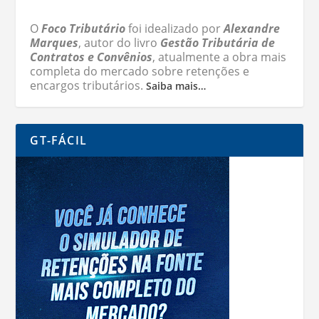
O
Foco Tributário
foi idealizado por
Alexandre
Marques
, autor do livro
Gestão Tributária de
Contratos e Convênios
, atualmente a obra mais
completa do mercado sobre retenções e
encargos tributários.
Saiba mais…
GT-FÁCIL