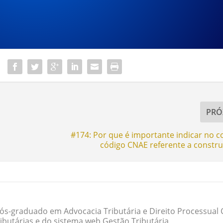
PRÓ
#174: Por que é importante indicar no c
código CNAE referente a construç
ós-graduado em Advocacia Tributária e Direito Processual Ci
butárias e do sistema web Gestão Tributária