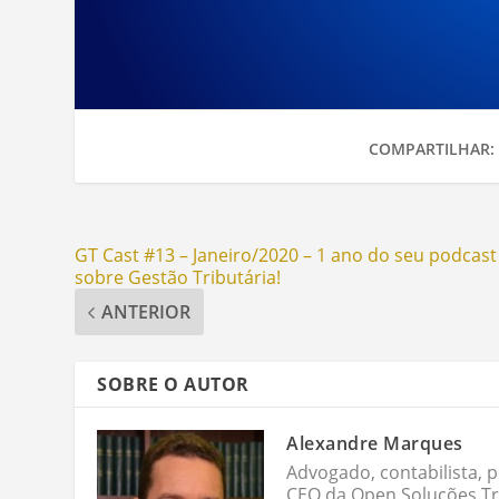
COMPARTILHAR:
GT Cast #13 – Janeiro/2020 – 1 ano do seu podcast
sobre Gestão Tributária!
ANTERIOR
SOBRE O AUTOR
Alexandre Marques
Advogado, contabilista, p
CEO da Open Soluções Tri