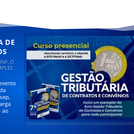
A DE
OS
NF, O
MPLES
 evento
 da
sep,
carga
s ao