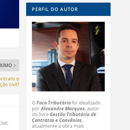
PERFIL DO AUTOR
XIMO
ontrato o
ão civil?
O
Foco Tributário
foi idealizado
por
Alexandre Marques
, autor
do livro
Gestão Tributária de
Contratos e Convênios
,
vil,
atualmente a obra mais