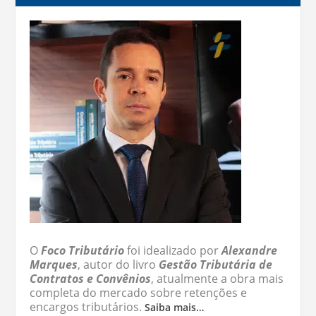
O
Foco Tributário
foi idealizado por
Alexandre
Marques
, autor do livro
Gestão Tributária de
Contratos e Convênios
, atualmente a obra mais
completa do mercado sobre retenções e
encargos tributários.
Saiba mais…