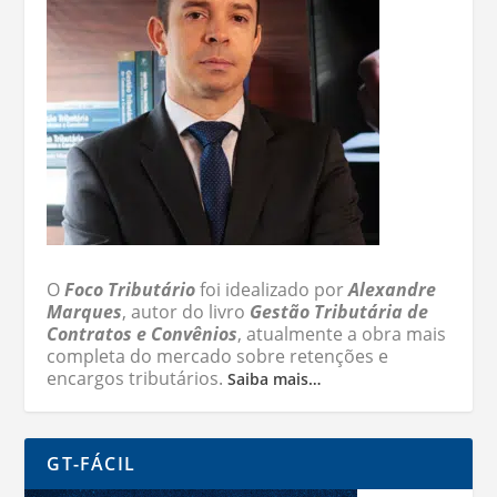
O
Foco Tributário
foi idealizado por
Alexandre
Marques
, autor do livro
Gestão Tributária de
Contratos e Convênios
, atualmente a obra mais
completa do mercado sobre retenções e
encargos tributários.
Saiba mais…
GT-FÁCIL