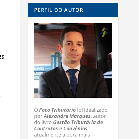
PERFIL DO AUTOR
R$
,
O
Foco Tributário
foi idealizado
por
Alexandre Marques
, autor
do livro
Gestão Tributária de
Contratos e Convênios
,
atualmente a obra mais