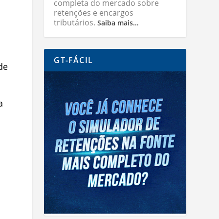
completa do mercado sobre
retenções e encargos
tributários.
Saiba mais…
GT-FÁCIL
de
a