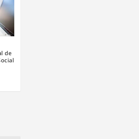
l de
ocial