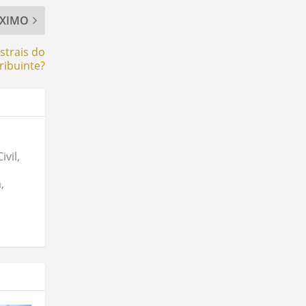
XIMO
strais do
ribuinte?
vil,
,