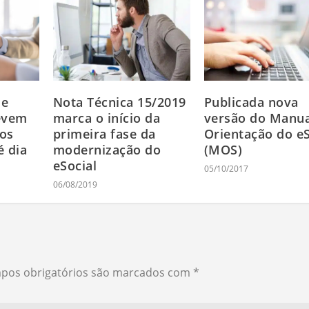
de
Nota Técnica 15/2019
Publicada nova
evem
marca o início da
versão do Manua
aos
primeira fase da
Orientação do eS
é dia
modernização do
(MOS)
eSocial
05/10/2017
06/08/2019
pos obrigatórios são marcados com
*