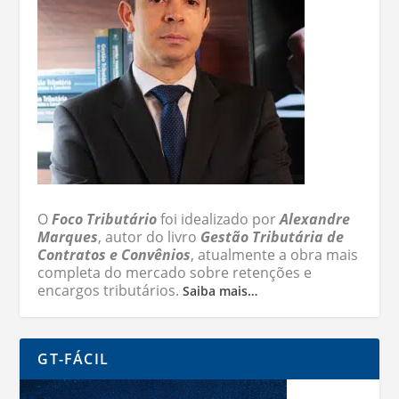
O
Foco Tributário
foi idealizado por
Alexandre
Marques
, autor do livro
Gestão Tributária de
Contratos e Convênios
, atualmente a obra mais
completa do mercado sobre retenções e
encargos tributários.
Saiba mais…
GT-FÁCIL