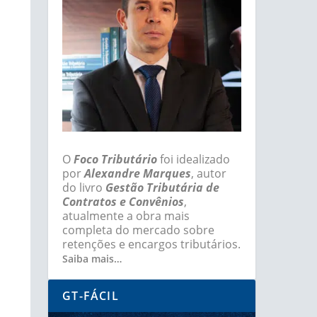
O
Foco Tributário
foi idealizado
por
Alexandre Marques
, autor
do livro
Gestão Tributária de
Contratos e Convênios
,
atualmente a obra mais
completa do mercado sobre
retenções e encargos tributários.
Saiba mais…
GT-FÁCIL