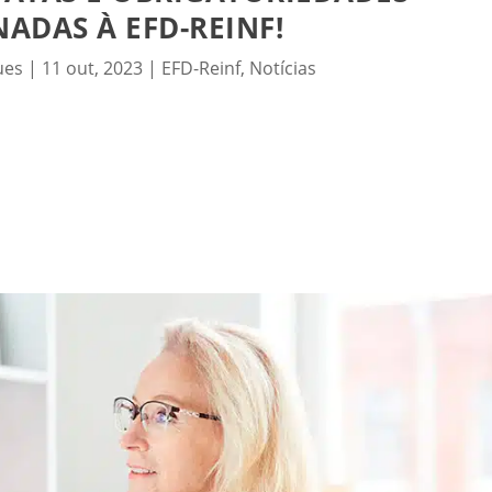
ADAS À EFD-REINF!
ues
|
11 out, 2023
|
EFD-Reinf
,
Notícias