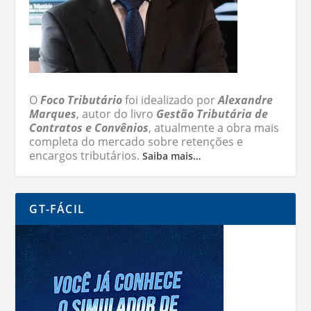
O
Foco Tributário
foi idealizado por
Alexandre
Marques
, autor do livro
Gestão Tributária de
Contratos e Convênios
, atualmente a obra mais
completa do mercado sobre retenções e
encargos tributários.
Saiba mais…
GT-FÁCIL