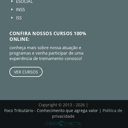
ESOCIAL
E
INSS
E
ISS
E
CONFIRA NOSSOS CURSOS 100%
ONLINE:
conheça mais sobre nossa atuação e
programas e venha participar de uma
experiência de treinamento conosco!
VER CURSOS
Copyright © 2013 - 2026 |
Foco Tributário - Conhecimento que agrega valor |
Política de
privacidade