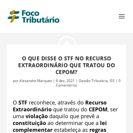
O QUE DISSE O STF NO RECURSO
EXTRAORDINÁRIO QUE TRATOU DO
CEPOM?
por
Alexandre Marques
|
6 dez, 2021
|
Gestão Tributária
,
ISS
|
0
Comentários
O
STF
reconhece, através do
Recurso
Extraordinário
que tratou do
CEPOM
, ser
uma
violação
daquilo que prevê a
constituição
ao determinar que a
lei
complementar
estabeleça as
regras