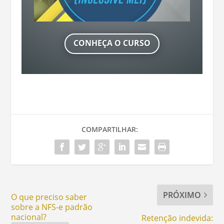
CONHEÇA O CURSO
COMPARTILHAR:
PRÓXIMO
O que preciso saber
sobre a NFS-e padrão
nacional?
Retenção indevida: