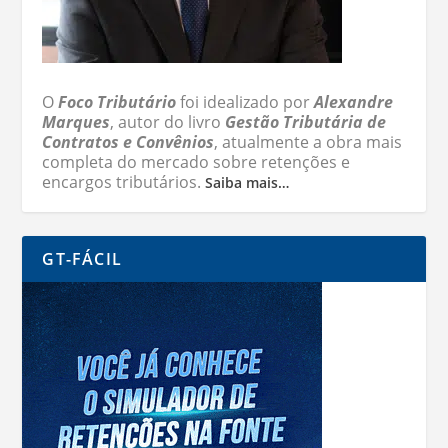
O
Foco Tributário
foi idealizado por
Alexandre
Marques
, autor do livro
Gestão Tributária de
Contratos e Convênios
, atualmente a obra mais
completa do mercado sobre retenções e
encargos tributários.
Saiba mais…
GT-FÁCIL