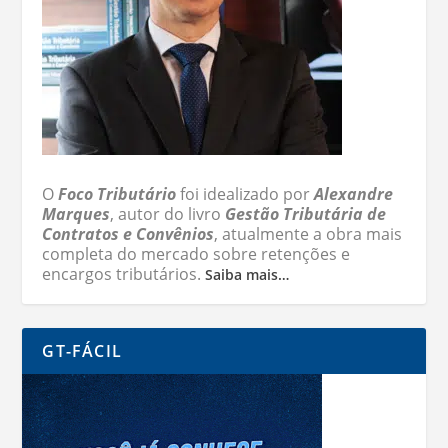
O
Foco Tributário
foi idealizado por
Alexandre
Marques
, autor do livro
Gestão Tributária de
Contratos e Convênios
, atualmente a obra mais
completa do mercado sobre retenções e
encargos tributários.
Saiba mais…
GT-FÁCIL