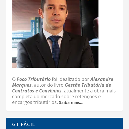
O
Foco Tributário
foi idealizado por
Alexandre
Marques
, autor do livro
Gestão Tributária de
Contratos e Convênios
, atualmente a obra mais
completa do mercado sobre retenções e
encargos tributários.
Saiba mais…
GT-FÁCIL