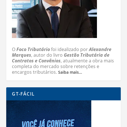
O
Foco Tributário
foi idealizado por
Alexandre
Marques
, autor do livro
Gestão Tributária de
Contratos e Convênios
, atualmente a obra mais
completa do mercado sobre retenções e
encargos tributários.
Saiba mais…
GT-FÁCIL