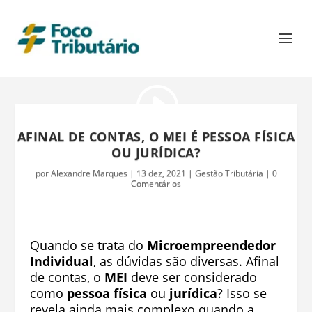
AFINAL DE CONTAS, O MEI É PESSOA FÍSICA
OU JURÍDICA?
por
Alexandre Marques
|
13 dez, 2021
|
Gestão Tributária
|
0
Comentários
Quando se trata do
Microempreendedor
Individual
, as dúvidas são diversas. Afinal
de contas, o
MEI
deve ser considerado
como
pessoa física
ou
jurídica
? Isso se
revela ainda mais complexo quando a