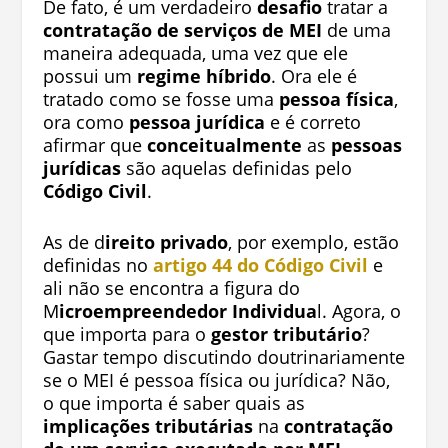
De fato, é um verdadeiro
desafio
tratar a
contratação de serviços de MEI
de uma
maneira adequada, uma vez que ele
possui um
regime híbrido
. Ora ele é
tratado como se fosse uma
pessoa física
,
ora como
pessoa jurídica
e é correto
afirmar que
conceitualmente
as
pessoas
jurídicas
são aquelas definidas pelo
Código Civil
.
As de d
ireito privado
, por exemplo, estão
definidas no
artigo 44 do Código Civil
e
ali não se encontra a figura do
M
icroempreendedor Individua
l. Agora, o
que importa para o
gestor tributário
?
Gastar tempo discutindo doutrinariamente
se o MEI é pessoa física ou jurídica? Não,
o que importa é saber quais as
implicações tributárias
na
contratação