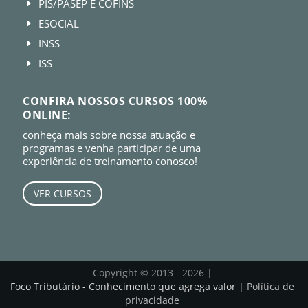
PIS/PASEP E COFINS
E
ESOCIAL
E
INSS
E
ISS
E
CONFIRA NOSSOS CURSOS 100%
ONLINE:
conheça mais sobre nossa atuação e
programas e venha participar de uma
experiência de treinamento conosco!
VER CURSOS
Copyright © 2013 - 2026 |
Foco Tributário - Conhecimento que agrega valor |
Política de
privacidade