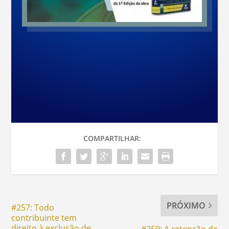
COMPARTILHAR:
PRÓXIMO
#257: Todo
contribuinte tem
direito à exclusão de
#259: A retenção de