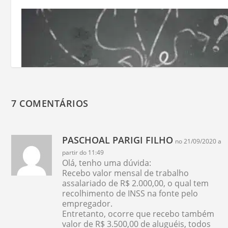
7 COMENTÁRIOS
PASCHOAL PARIGI FILHO
no 21/09/2020 a
partir do 11:49
Olá, tenho uma dúvida:
Recebo valor mensal de trabalho
Mais um pouco sobre a retenção de INSS do
assalariado de R$ 2.000,00, o qual tem
Simples Nacional
recolhimento de INSS na fonte pelo
empregador.
22/07/2016
Entretanto, ocorre que recebo também
valor de R$ 3.500,00 de aluguéis, todos