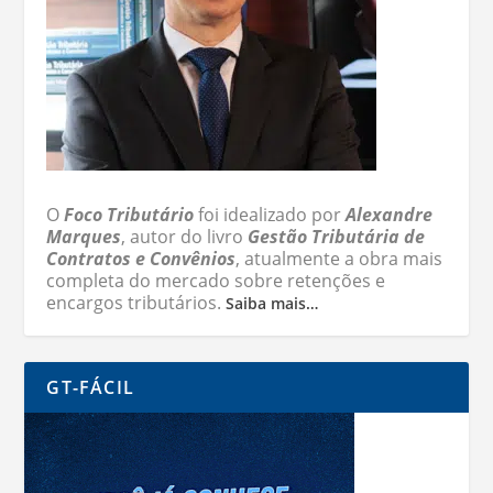
O
Foco Tributário
foi idealizado por
Alexandre
Marques
, autor do livro
Gestão Tributária de
Contratos e Convênios
, atualmente a obra mais
completa do mercado sobre retenções e
encargos tributários.
Saiba mais…
GT-FÁCIL