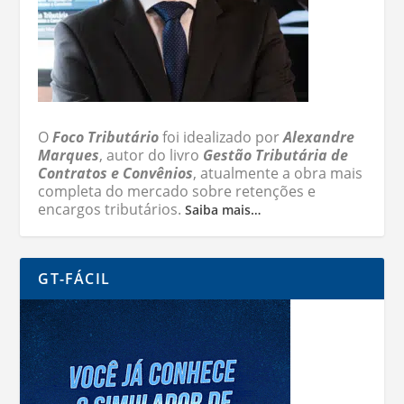
O
Foco Tributário
foi idealizado por
Alexandre
Marques
, autor do livro
Gestão Tributária de
Contratos e Convênios
, atualmente a obra mais
completa do mercado sobre retenções e
encargos tributários.
Saiba mais…
GT-FÁCIL