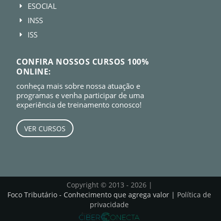
ESOCIAL
E
INSS
E
ISS
E
CONFIRA NOSSOS CURSOS 100%
ONLINE:
conheça mais sobre nossa atuação e
programas e venha participar de uma
experiência de treinamento conosco!
VER CURSOS
Copyright © 2013 - 2026 |
Foco Tributário - Conhecimento que agrega valor |
Política de
privacidade