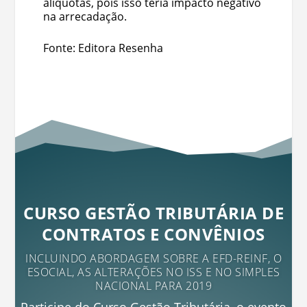
alíquotas, pois isso teria impacto negativo
na arrecadação.
Fonte: Editora Resenha
CURSO GESTÃO TRIBUTÁRIA DE
CONTRATOS E CONVÊNIOS
INCLUINDO ABORDAGEM SOBRE A EFD-REINF, O
ESOCIAL, AS ALTERAÇÕES NO ISS E NO SIMPLES
NACIONAL PARA 2019
Participe do Curso Gestão Tributária, o evento