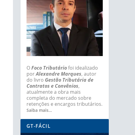
O
Foco Tributário
foi idealizado
por
Alexandre Marques
, autor
do livro
Gestão Tributária de
Contratos e Convênios
,
atualmente a obra mais
completa do mercado sobre
retenções e encargos tributários.
Saiba mais…
GT-FÁCIL