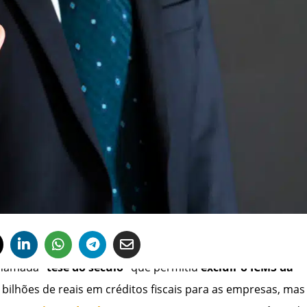
chamada
“tese do século”
que permitiu
excluir o ICMS da
 bilhões de reais em créditos fiscais para as empresas, mas