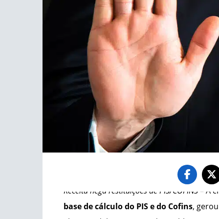
Receita nega restituições de PIS/COFINS
– A 
base de cálculo do PIS e do Cofins
, gerou