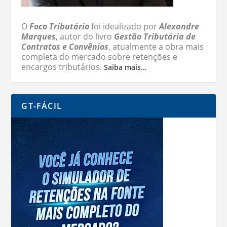
O
Foco Tributário
foi idealizado por
Alexandre
Marques
, autor do livro
Gestão Tributária de
Contratos e Convênios
, atualmente a obra mais
completa do mercado sobre retenções e
encargos tributários.
Saiba mais…
GT-FÁCIL