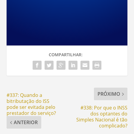
COMPARTILHAR:
PRÓXIMO
#337: Quando a
bitributação do ISS
pode ser evitada pelo
#338: Por que o INSS
prestador do serviço?
dos optantes do
Simples Nacional é tão
ANTERIOR
complicado?