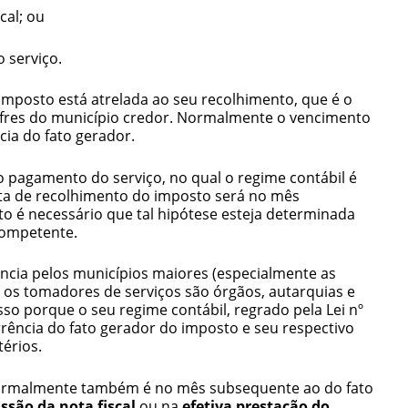
al; ou
 serviço.
imposto está atrelada ao seu recolhimento, que é o
cofres do município credor. Normalmente o vencimento
ia do fato gerador.
 pagamento do serviço, no qual o regime contábil é
ata de recolhimento do imposto será no mês
to é necessário que tal hipótese esteja determinada
competente.
ncia pelos municípios maiores (especialmente as
 os tomadores de serviços são órgãos, autarquias e
sso porque o seu regime contábil, regrado pela Lei nº
corrência do fato gerador do imposto e seu respectivo
érios.
normalmente também é no mês subsequente ao do fato
ssão da nota fiscal
ou na
efetiva prestação do