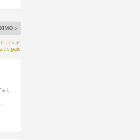
XIMO
 todas as
 do país
vil,
,