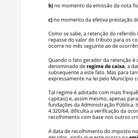
b)
no momento da emissão da nota fisc
c)
no momento da efetiva prestação do
Como se sabe, a retenção do referido 
repasse do valor do tributo para os 
ocorre no mês seguinte ao de ocorrênc
Quando o fato gerador da retenção é o
denominado de
regime de caixa
, a d
subsequente a este fato. Mas para tan
expressamente na lei pelo Município 
Tal regime é adotado com mais frequê
capitais) e, assim mesmo, apenas para
fundações da Administração Pública. I
4.320/64, dificulta a verificação da o
recolhimento com base nos outros crit
A data de recolhimento do imposto 
gerador, ainda que este ocorra na
emi