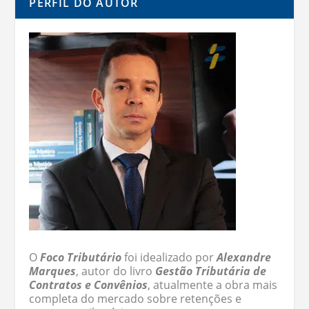
PERFIL DO AUTOR
O
Foco Tributário
foi idealizado por
Alexandre
Marques
, autor do livro
Gestão Tributária de
Contratos e Convênios
, atualmente a obra mais
completa do mercado sobre retenções e