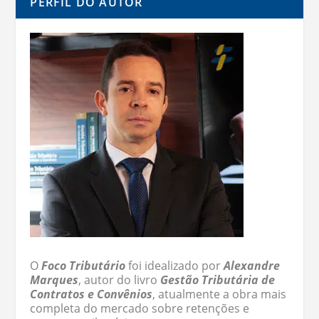
PERFIL DO AUTOR
O
Foco Tributário
foi idealizado por
Alexandre
Marques
, autor do livro
Gestão Tributária de
Contratos e Convênios
, atualmente a obra mais
completa do mercado sobre retenções e