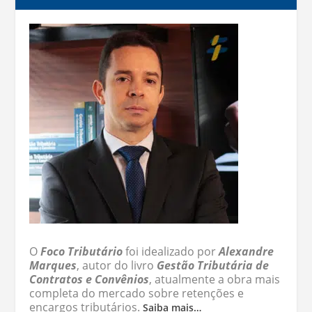
O
Foco Tributário
foi idealizado por
Alexandre
Marques
, autor do livro
Gestão Tributária de
Contratos e Convênios
, atualmente a obra mais
completa do mercado sobre retenções e
encargos tributários.
Saiba mais…