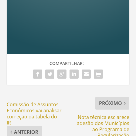
COMPARTILHAR:
PRÓXIMO
Comissão de Assuntos
Econômicos vai analisar
correção da tabela do
Nota técnica esclarece
IR
adesão dos Municípios
ao Programa de
ANTERIOR
Regularização