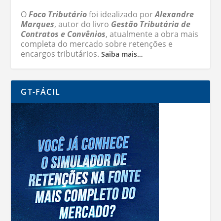
O
Foco Tributário
foi idealizado por
Alexandre
Marques
, autor do livro
Gestão Tributária de
Contratos e Convênios
, atualmente a obra mais
completa do mercado sobre retenções e
encargos tributários.
Saiba mais…
GT-FÁCIL