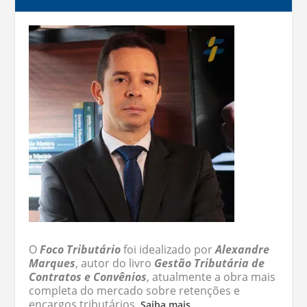
O
Foco Tributário
foi idealizado por
Alexandre
Marques
, autor do livro
Gestão Tributária de
Contratos e Convênios
, atualmente a obra mais
completa do mercado sobre retenções e
encargos tributários.
Saiba mais…