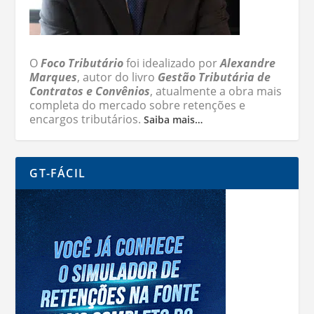
O
Foco Tributário
foi idealizado por
Alexandre
Marques
, autor do livro
Gestão Tributária de
Contratos e Convênios
, atualmente a obra mais
completa do mercado sobre retenções e
encargos tributários.
Saiba mais…
GT-FÁCIL