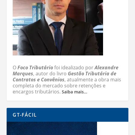
O
Foco Tributário
foi idealizado por
Alexandre
Marques
, autor do livro
Gestão Tributária de
Contratos e Convênios
, atualmente a obra mais
completa do mercado sobre retenções e
encargos tributários.
Saiba mais…
GT-FÁCIL