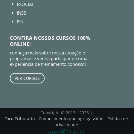
ESOCIAL
E
INSS
E
ISS
E
CONFIRA NOSSOS CURSOS 100%
ONLINE:
conheça mais sobre nossa atuação e
programas e venha participar de uma
experiência de treinamento conosco!
VER CURSOS
Copyright © 2013 - 2026 |
Foco Tributário - Conhecimento que agrega valor |
Política de
privacidade