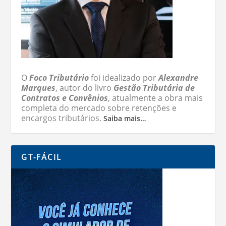
O
Foco Tributário
foi idealizado por
Alexandre
Marques
, autor do livro
Gestão Tributária de
Contratos e Convênios
, atualmente a obra mais
completa do mercado sobre retenções e
encargos tributários.
Saiba mais…
GT-FÁCIL