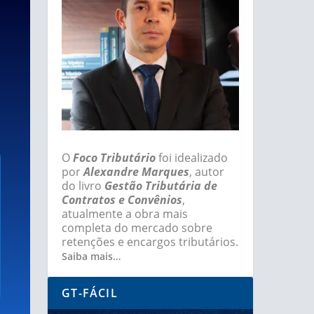
O
Foco Tributário
foi idealizado
por
Alexandre Marques
, autor
do livro
Gestão Tributária de
Contratos e Convênios
,
atualmente a obra mais
completa do mercado sobre
retenções e encargos tributários.
Saiba mais…
GT-FÁCIL