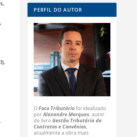
s,
PERFIL DO AUTOR
s
I),
O
Foco Tributário
foi idealizado
por
Alexandre Marques
, autor
do livro
Gestão Tributária de
o
Contratos e Convênios
,
atualmente a obra mais