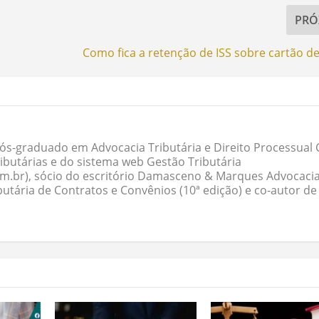
PRÓ
Como fica a retenção de ISS sobre cartão de
ós-graduado em Advocacia Tributária e Direito Processual Ci
butárias e do sistema web Gestão Tributária
om.br), sócio do escritório Damasceno & Marques Advocacia
butária de Contratos e Convênios (10ª edição) e co-autor de