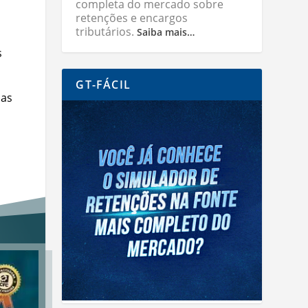
completa do mercado sobre
retenções e encargos
tributários.
Saiba mais…
s
GT-FÁCIL
 as