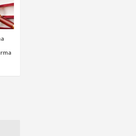
na
orma