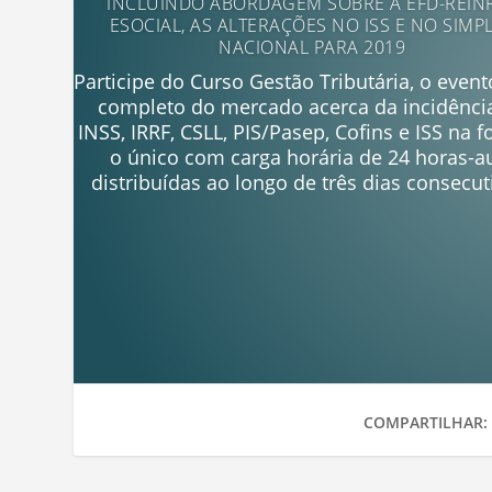
INCLUINDO ABORDAGEM SOBRE A EFD-REINF
ESOCIAL, AS ALTERAÇÕES NO ISS E NO SIMP
NACIONAL PARA 2019
Participe do Curso Gestão Tributária, o even
completo do mercado acerca da incidênci
INSS, IRRF, CSLL, PIS/Pasep, Cofins e ISS na f
o único com carga horária de 24 horas-a
distribuídas ao longo de três dias consecut
COMPARTILHAR: