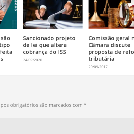
isão
Sancionado projeto
Comissão geral 
tipo
de lei que altera
Câmara discute
feita
cobrança do ISS
proposta de ref
os
tributária
24/09/2020
29/09/2017
pos obrigatórios são marcados com
*