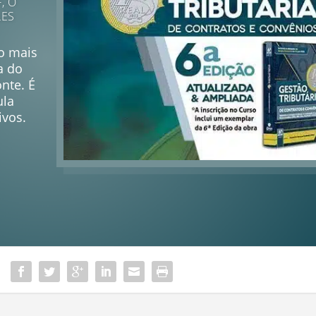
, O
LES
to mais
a do
onte. É
ula
ivos.