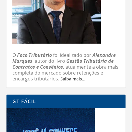
O
Foco Tributário
foi idealizado por
Alexandre
Marques
, autor do livro
Gestão Tributária de
Contratos e Convênios
, atualmente a obra mais
completa do mercado sobre retenções e
encargos tributários.
Saiba mais…
GT-FÁCIL