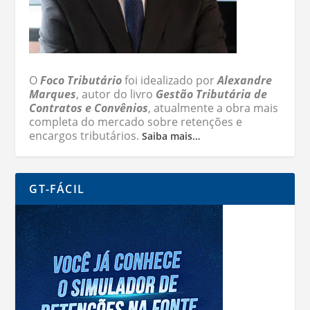
O
Foco Tributário
foi idealizado por
Alexandre
Marques
, autor do livro
Gestão Tributária de
Contratos e Convênios
, atualmente a obra mais
completa do mercado sobre retenções e
encargos tributários.
Saiba mais…
GT-FÁCIL