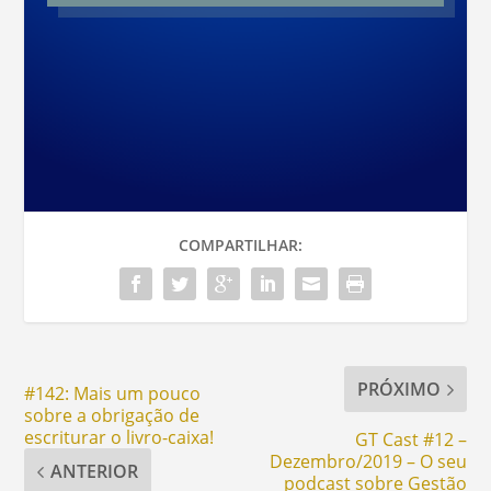
COMPARTILHAR:
PRÓXIMO
#142: Mais um pouco
sobre a obrigação de
escriturar o livro-caixa!
GT Cast #12 –
Dezembro/2019 – O seu
ANTERIOR
podcast sobre Gestão