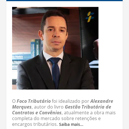
O
Foco Tributário
foi idealizado por
Alexandre
Marques
, autor do livro
Gestão Tributária de
Contratos e Convênios
, atualmente a obra mais
completa do mercado sobre retenções e
encargos tributários.
Saiba mais…