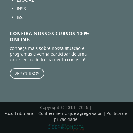
E
INSS
E
ISS
E
CONFIRA NOSSOS CURSOS 100%
ONLINE:
conheça mais sobre nossa atuação e
programas e venha participar de uma
experiência de treinamento conosco!
VER CURSOS
Copyright © 2013 - 2026 |
Foco Tributário - Conhecimento que agrega valor |
Política de
privacidade