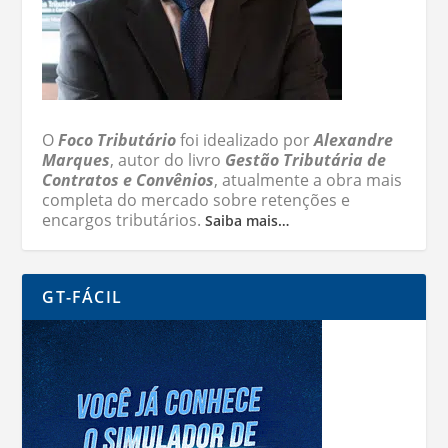
O
Foco Tributário
foi idealizado por
Alexandre
Marques
, autor do livro
Gestão Tributária de
Contratos e Convênios
, atualmente a obra mais
completa do mercado sobre retenções e
encargos tributários.
Saiba mais…
GT-FÁCIL