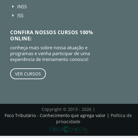
INSS
E
ISS
E
CONFIRA NOSSOS CURSOS 100%
ONLINE:
conheça mais sobre nossa atuação e
programas e venha participar de uma
experiência de treinamento conosco!
VER CURSOS
Copyright © 2013 - 2026 |
Foco Tributário - Conhecimento que agrega valor |
Política de
privacidade