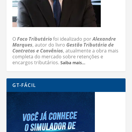
O
Foco Tributário
foi idealizado por
Alexandre
Marques
, autor do livro
Gestão Tributária de
Contratos e Convênios
, atualmente a obra mais
completa do mercado sobre retenções e
encargos tributários.
Saiba mais…
GT-FÁCIL