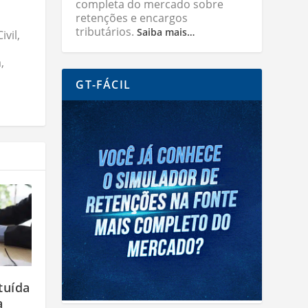
completa do mercado sobre
retenções e encargos
tributários.
Saiba mais…
vil,
,
GT-FÁCIL
tuída
a