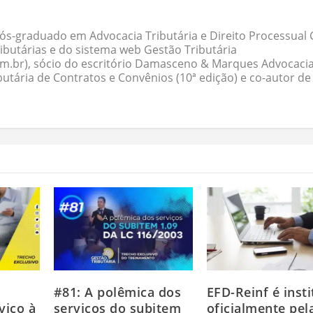
ós-graduado em Advocacia Tributária e Direito Processual Ci
butárias e do sistema web Gestão Tributária
om.br), sócio do escritório Damasceno & Marques Advocacia
butária de Contratos e Convênios (10ª edição) e co-autor de
#81: A polêmica dos
EFD-Reinf é insti
viço à
serviços do subitem
oficialmente pel