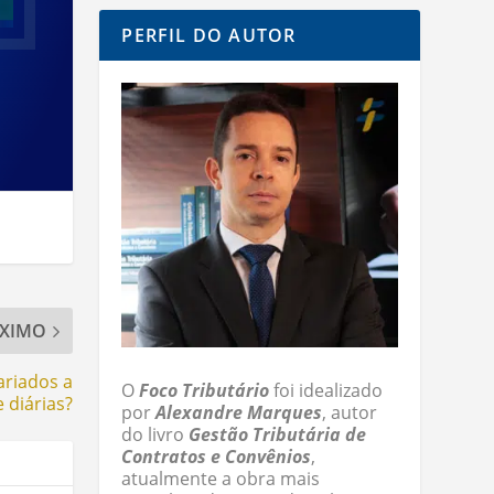
PERFIL DO AUTOR
XIMO
ariados a
O
Foco Tributário
foi idealizado
e diárias?
por
Alexandre Marques
, autor
do livro
Gestão Tributária de
Contratos e Convênios
,
atualmente a obra mais