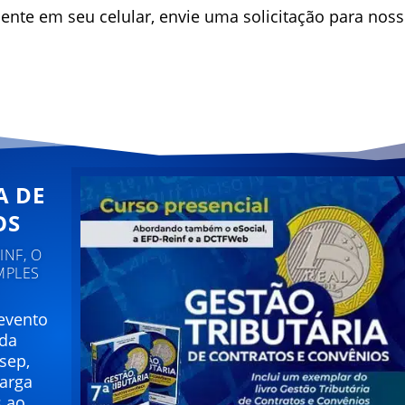
ente em seu celular, envie uma solicitação para nos
A DE
OS
NF, O
MPLES
 evento
 da
sep,
carga
s ao