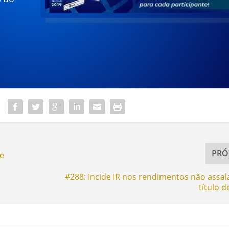
PRÓ
de
#288: Incide IR nos rendimentos não assal
título d