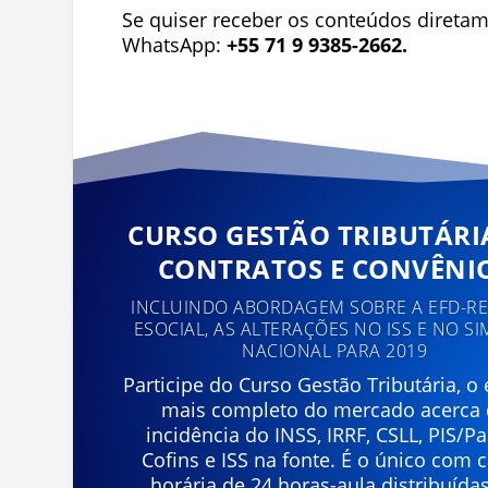
Se quiser receber os conteúdos diretam
WhatsApp:
+55 71 9 9385-2662.
CURSO GESTÃO TRIBUTÁRI
CONTRATOS E CONVÊNI
INCLUINDO ABORDAGEM SOBRE A EFD-REI
ESOCIAL, AS ALTERAÇÕES NO ISS E NO SI
NACIONAL PARA 2019
Participe do Curso Gestão Tributária, o
mais completo do mercado acerca
incidência do INSS, IRRF, CSLL, PIS/Pa
Cofins e ISS na fonte. É o único com 
horária de 24 horas-aula distribuída