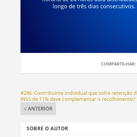
longo de três dias consecutivos.
COMPARTILHAR:
#286: Contribuinte individual que sofre retenção 
INSS de 11% deve complementar o recolhimento?
ANTERIOR
SOBRE O AUTOR