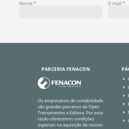
Nome
*
E-mail
*
PARCERIA FENACON
PÁ
E
E
E
Os empresários de contabilidade
E
são grandes parceiros da Open
Treinamentos e Editora. Por essa
E
razão oferecemos condições
E
especiais na aquisição de nossos