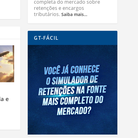
completa do mercado sobre
retenções e encargos
tributários.
Saiba mais…
GT-FÁCIL
a e