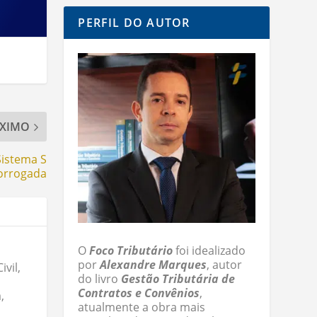
PERFIL DO AUTOR
XIMO
Sistema S
orrogada
O
Foco Tributário
foi idealizado
por
Alexandre Marques
, autor
vil,
do livro
Gestão Tributária de
Contratos e Convênios
,
,
atualmente a obra mais