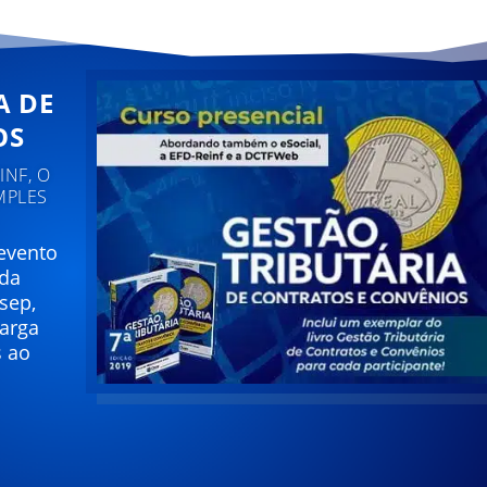
A DE
OS
NF, O
MPLES
 evento
 da
sep,
carga
s ao