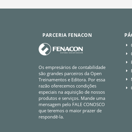
PARCERIA FENACON
PÁ
E
E
E
Os empresários de contabilidade
E
são grandes parceiros da Open
Treinamentos e Editora. Por essa
E
razão oferecemos condições
E
especiais na aquisição de nossos
produtos e serviços. Mande uma
mensagem pelo FALE CONOSCO
que teremos o maior prazer de
respondê-la.