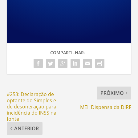
COMPARTILHAR:
PRÓXIMO
#253: Declaração de
optante do Simples e
de desoneração para
MEI: Dispensa da DIRF
incidência do INSS na
fonte
ANTERIOR