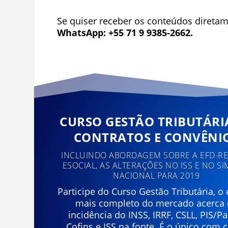
Se quiser receber os conteúdos diretam
WhatsApp: +55 71 9 9385-2662.
CURSO GESTÃO TRIBUTÁRI
CONTRATOS E CONVÊNI
INCLUINDO ABORDAGEM SOBRE A EFD-REI
ESOCIAL, AS ALTERAÇÕES NO ISS E NO SI
NACIONAL PARA 2019
Participe do Curso Gestão Tributária, o
mais completo do mercado acerca
incidência do INSS, IRRF, CSLL, PIS/Pa
Cofins e ISS na fonte. É o único com 