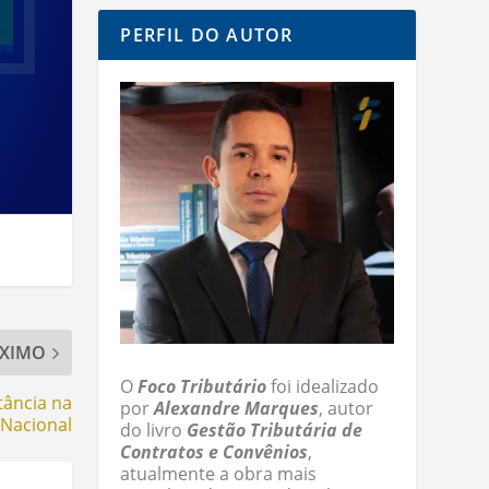
PERFIL DO AUTOR
XIMO
O
Foco Tributário
foi idealizado
tância na
por
Alexandre Marques
, autor
 Nacional
do livro
Gestão Tributária de
Contratos e Convênios
,
atualmente a obra mais