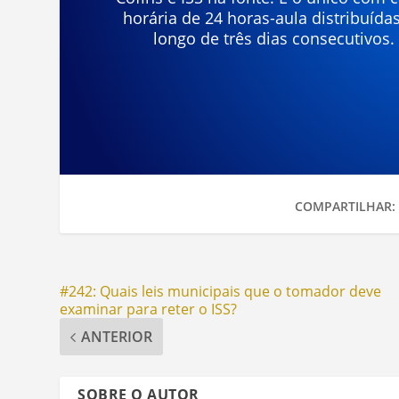
horária de 24 horas-aula distribuída
longo de três dias consecutivos.
COMPARTILHAR:
#242: Quais leis municipais que o tomador deve
examinar para reter o ISS?
ANTERIOR
SOBRE O AUTOR