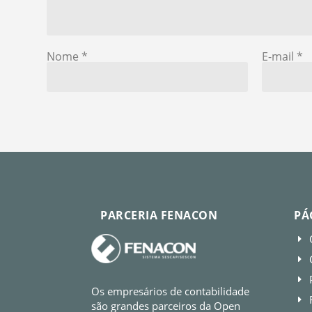
Nome
*
E-mail
*
PARCERIA FENACON
PÁ
E
E
E
Os empresários de contabilidade
E
são grandes parceiros da Open