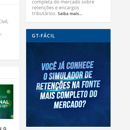
completa do mercado sobre
retenções e encargos
tributários.
Saiba mais…
vil,
,
GT-FÁCIL
u o