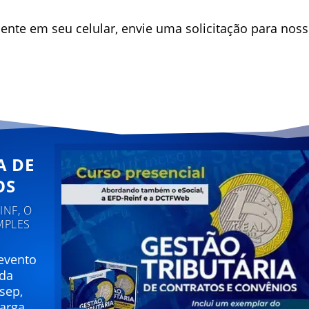
ente em seu celular, envie uma solicitação para nos
A DE
OS
NF, O
MPLES
 evento
 da
sep,
carga