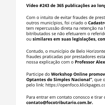
Vídeo #243 de 365 publicações ao lon
Com o intuito de evitar fraudes de pre
outros municípios, foi criado o
Cadastr
tem repercussão direta na retenção na 
bitributados se não efetuarem o refer
ou
similares em suas legislações, com
Contudo, o município de Belo Horizont
fraudes praticadas por prestadores est
nossa explicação com o
Professor Ale
Participe do
Workshop Online promovid
Optantes do Simples Nacional”
, que 
pelo link: https://openfoco.klickpages.c
Para entrar em contato conosco e tirar 
contato@focotributario.com.br
.