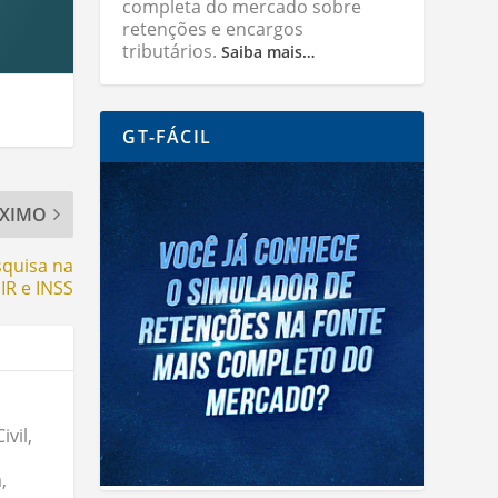
completa do mercado sobre
retenções e encargos
tributários.
Saiba mais…
GT-FÁCIL
XIMO
squisa na
 IR e INSS
vil,
,