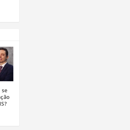
 se
ação
MS?