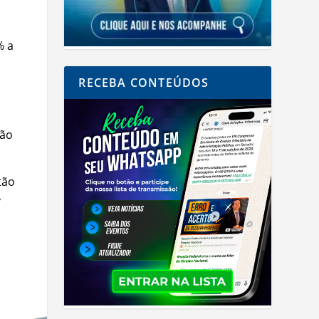
% a
RECEBA CONTEÚDOS
ção
tão
,