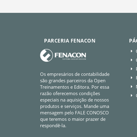
PARCERIA FENACON
PÁ
E
E
E
Os empresários de contabilidade
E
são grandes parceiros da Open
Treinamentos e Editora. Por essa
E
razão oferecemos condições
E
especiais na aquisição de nossos
produtos e serviços. Mande uma
mensagem pelo FALE CONOSCO
que teremos o maior prazer de
respondê-la.