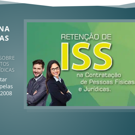
 NA
AS
 SOBRE
ATOS
ÍDICAS
tar
 pelas
/2008