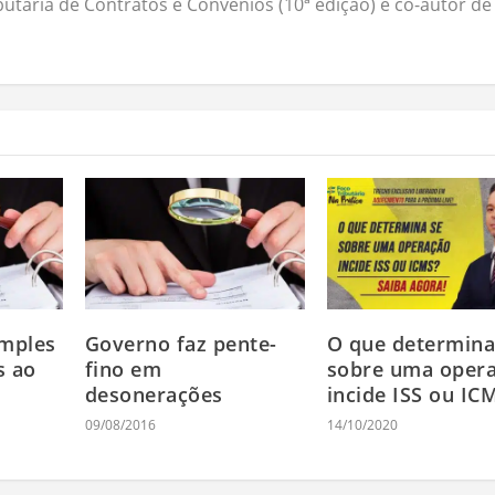
butária de Contratos e Convênios (10ª edição) e co-autor de
mples
Governo faz pente-
O que determina
s ao
fino em
sobre uma oper
desonerações
incide ISS ou IC
09/08/2016
14/10/2020