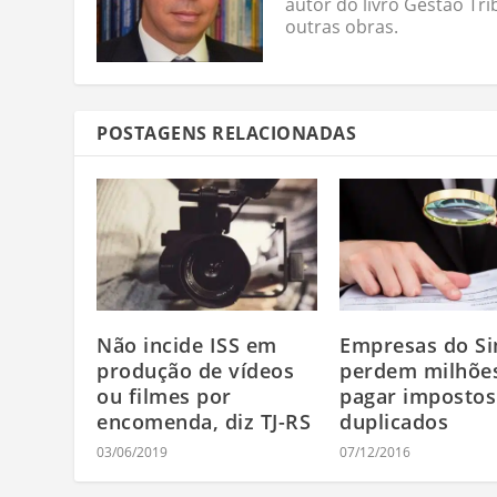
autor do livro Gestão Tri
outras obras.
POSTAGENS RELACIONADAS
Não incide ISS em
Empresas do Si
produção de vídeos
perdem milhõe
ou filmes por
pagar impostos
encomenda, diz TJ-RS
duplicados
03/06/2019
07/12/2016