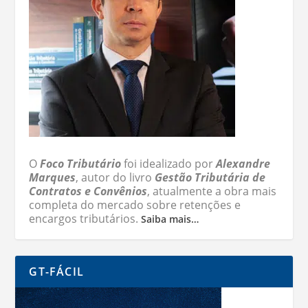
O
Foco Tributário
foi idealizado por
Alexandre
Marques
, autor do livro
Gestão Tributária de
Contratos e Convênios
, atualmente a obra mais
completa do mercado sobre retenções e
encargos tributários.
Saiba mais…
GT-FÁCIL