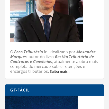
O
Foco Tributário
foi idealizado por
Alexandre
Marques
, autor do livro
Gestão Tributária de
Contratos e Convênios
, atualmente a obra mais
completa do mercado sobre retenções e
encargos tributários.
Saiba mais…
GT-FÁCIL