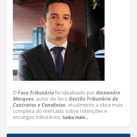
O
Foco Tributário
foi idealizado por
Alexandre
Marques
, autor do livro
Gestão Tributária de
Contratos e Convênios
, atualmente a obra mais
completa do mercado sobre retenções e
encargos tributários.
Saiba mais…