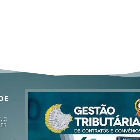
DE
, O
LES