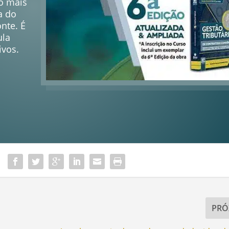
to mais
a do
onte. É
ula
ivos.
PRÓ