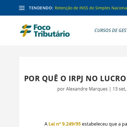
TENDENDO:
Retenção de INSS do Simples Naciona
CURSOS DE GES
POR QUÊ O IRPJ NO LUCR
por
Alexandre Marques
|
13 set
A
Lei nº 9.249/95
estabeleceu que a par