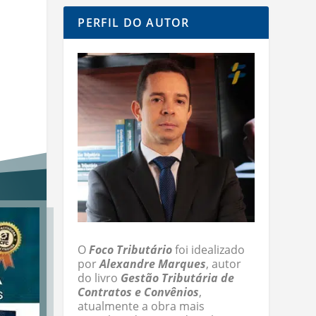
PERFIL DO AUTOR
O
Foco Tributário
foi idealizado
por
Alexandre Marques
, autor
do livro
Gestão Tributária de
Contratos e Convênios
,
atualmente a obra mais