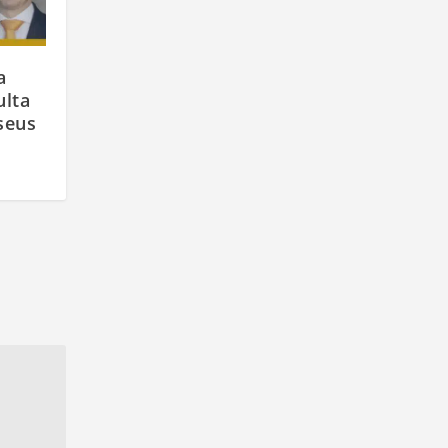
a
ulta
 seus