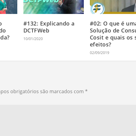
o
#132: Explicando a
#02: O que é um
 do
DCTFWeb
Solução de Cons
nda?
Cosit e quais os
10/01/2020
efeitos?
02/09/2019
pos obrigatórios são marcados com
*