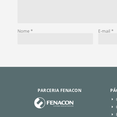
Nome
*
E-mail
*
PARCERIA FENACON
PÁ
E
E
E