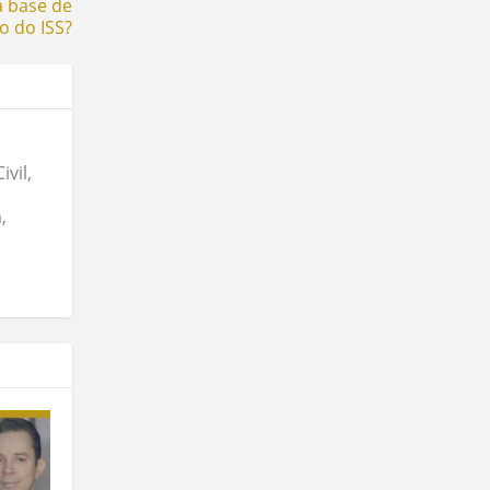
 base de
lo do ISS?
vil,
,