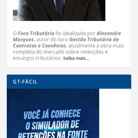
O
Foco Tributário
foi idealizado por
Alexandre
Marques
, autor do livro
Gestão Tributária de
Contratos e Convênios
, atualmente a obra mais
completa do mercado sobre retenções e
encargos tributários.
Saiba mais…
GT-FÁCIL