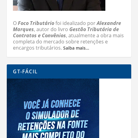
O
Foco Tributário
foi idealizado por
Alexandre
Marques
, autor do livro
Gestão Tributária de
Contratos e Convênios
, atualmente a obra mais
completa do mercado sobre retenções e
encargos tributários.
Saiba mais…
GT-FÁCIL