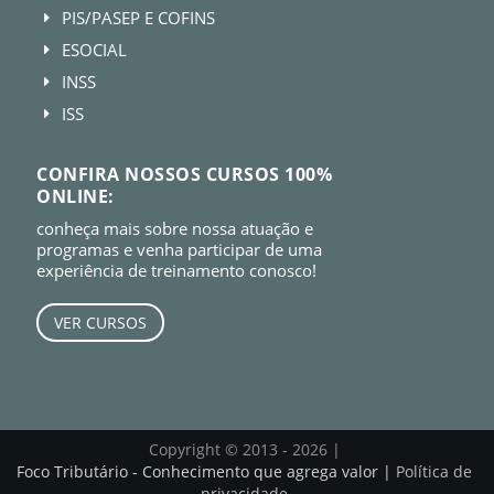
PIS/PASEP E COFINS
E
ESOCIAL
E
INSS
E
ISS
E
CONFIRA NOSSOS CURSOS 100%
ONLINE:
conheça mais sobre nossa atuação e
programas e venha participar de uma
experiência de treinamento conosco!
VER CURSOS
Copyright © 2013 - 2026 |
Foco Tributário - Conhecimento que agrega valor |
Política de
privacidade