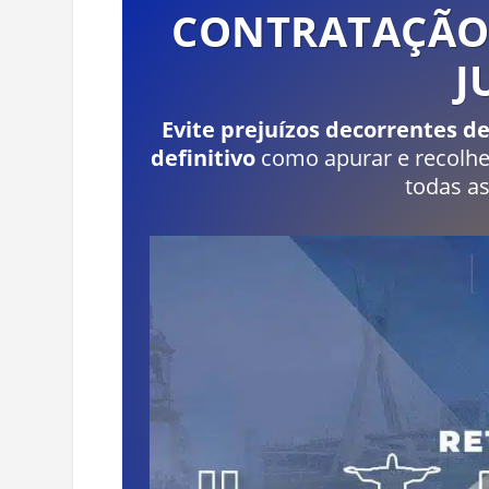
CONTRATAÇÃO D
J
Evite prejuízos decorrentes d
definitivo
como apurar e recolh
todas as