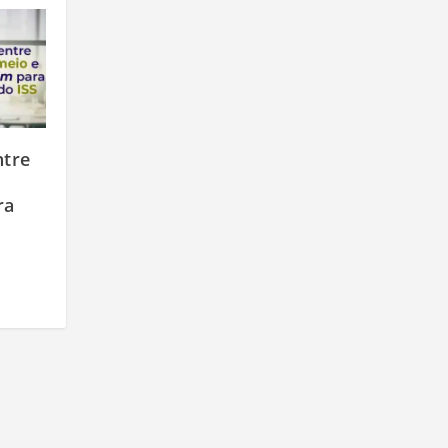
ntre
ra
S