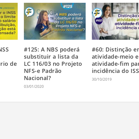
NSS
#125: A NBS poderá
#60: Distinção e
substituir a lista da
atividade-meio e
rio de
LC 116/03 no Projeto
atividade-fim pa
NFS-e Padrão
incidência do IS
Nacional?
30/10/2019
03/01/2020