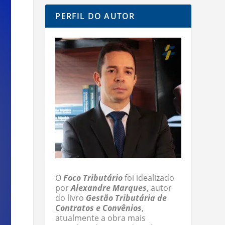
PERFIL DO AUTOR
O
Foco Tributário
foi idealizado
por
Alexandre Marques
, autor
do livro
Gestão Tributária de
Contratos e Convênios
,
atualmente a obra mais