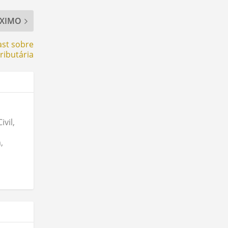
XIMO
ast sobre
ributária
vil,
,