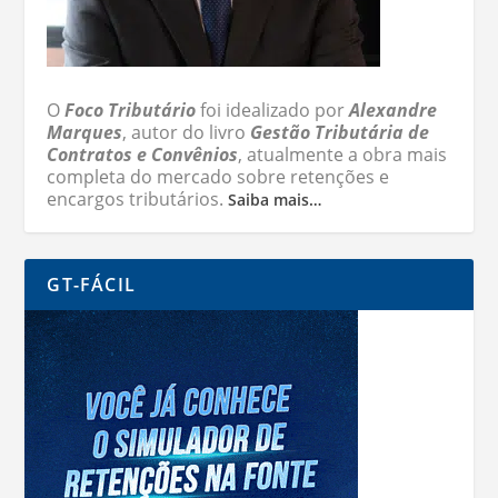
O
Foco Tributário
foi idealizado por
Alexandre
Marques
, autor do livro
Gestão Tributária de
Contratos e Convênios
, atualmente a obra mais
completa do mercado sobre retenções e
encargos tributários.
Saiba mais…
GT-FÁCIL