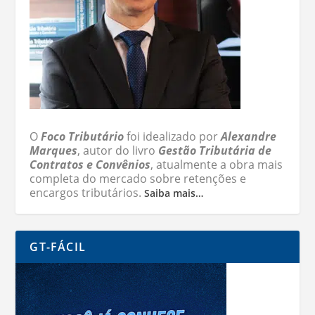
O
Foco Tributário
foi idealizado por
Alexandre
Marques
, autor do livro
Gestão Tributária de
Contratos e Convênios
, atualmente a obra mais
completa do mercado sobre retenções e
encargos tributários.
Saiba mais…
GT-FÁCIL